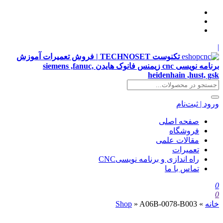
|
تکنوست TECHNOSET | فروش تعمیرات آموزش
برنامه نویسی cnc زیمنس فانوک هایدن siemens ,fanuc,
heidenhain ,hust, gsk
ورود | ثبت‌نام
صفحه اصلی
فروشگاه
مقالات علمی
تعمیرات
راه اندازی و برنامه نویسیCNC
تماس با ما
0
0
خانه
»
A06B-0078-B003
»
Shop