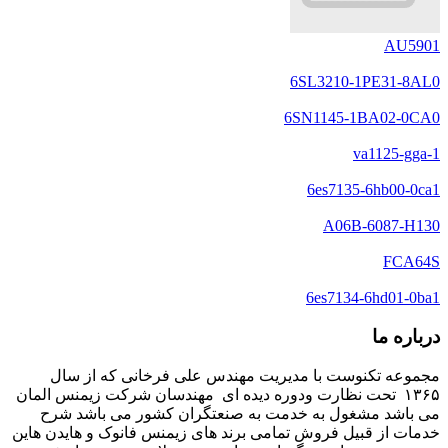
AU5901
6SL3210-1PE31-8AL0
6SN1145-1BA02-0CA0
va1125-gga-1
6es7135-6hb00-0ca1
A06B-6087-H130
FCA64S
6es7134-6hd01-0ba1
درباره ما
مجموعه تکنوست با مدیریت مهندس علی فرخانی که از سال
۱۳۶۵ تحت نظارت ودوره دیده ای مهندسان شرکت زیمنس المان
می باشد مشغول به خدمت به صنعتگران کشور می باشد شرح
خدمات از قبیل فروش تمامی برند های زیمنس فانوک و هایدن هاین