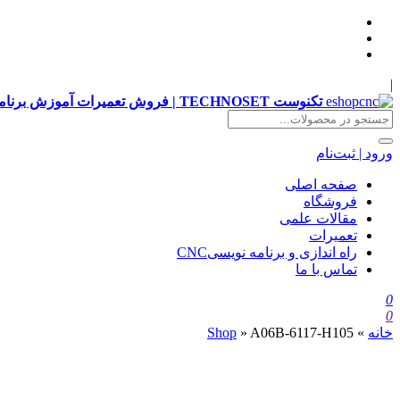
|
تکنوست TECHNOSET | فروش تعمیرات آموزش برنامه نویسی cnc زیمنس فانوک هایدن siemens ,fanuc, heidenhain ,hust, gsk
ورود | ثبت‌نام
صفحه اصلی
فروشگاه
مقالات علمی
تعمیرات
راه اندازی و برنامه نویسیCNC
تماس با ما
0
0
خانه
»
A06B-6117-H105
»
Shop