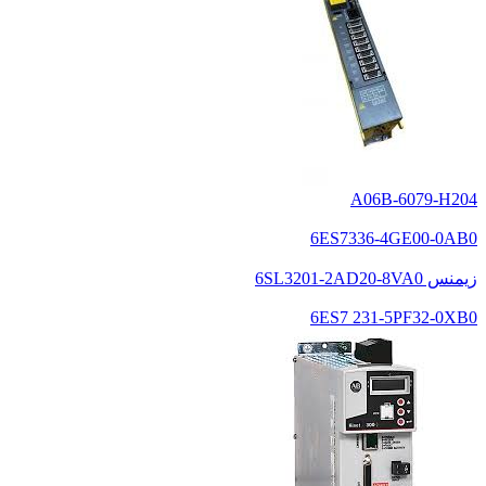
A06B-6079-H204
6ES7336-4GE00-0AB0
زیمنس 6SL3201-2AD20-8VA0
6ES7 231-5PF32-0XB0