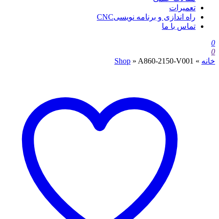
تعمیرات
راه اندازی و برنامه نویسیCNC
تماس با ما
0
0
خانه
»
A860-2150-V001
»
Shop