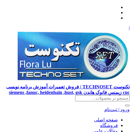
|
تکنوست TECHNOSET | فروش تعمیرات آموزش برنامه نویسی
cnc زیمنس فانوک هایدن siemens ,fanuc, heidenhain ,hust, gsk
ورود | ثبت‌نام
صفحه اصلی
فروشگاه
مقالات علمی