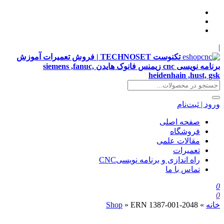
|
تکنوست TECHNOSET | فروش تعمیرات آموزش
برنامه نویسی cnc زیمنس فانوک هایدن siemens ,fanuc,
heidenhain ,hust, gsk
ورود | ثبت‌نام
صفحه اصلی
فروشگاه
مقالات علمی
تعمیرات
راه اندازی و برنامه نویسیCNC
تماس با ما
0
0
خانه
»
ERN 1387-001-2048
»
Shop